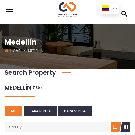
Medellín
HOME
MEDELLÍN
Search Property
MEDELLÍN
(150)
ALL
PARA RENTA
PARA VENTA
Sort By