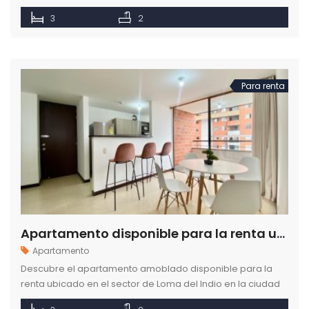
apartamento amoblado disponible para la renta ubicado
3
2
en el sector de Los Balsos.
Para renta
Apartamento disponible para la renta ubicado en el sector de Loma del Indio en Medellín
Apartamento
Descubre el apartamento amoblado disponible para la
renta ubicado en el sector de Loma del Indio en la ciudad
de Medellín.