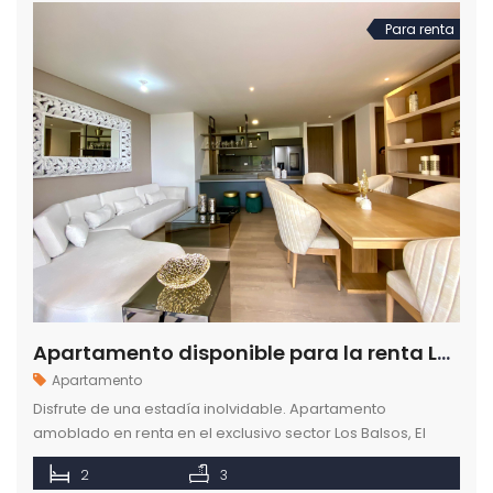
Para renta
Apartamento disponible para la renta Los Balsos en Medellín
Apartamento
Disfrute de una estadía inolvidable. Apartamento
amoblado en renta en el exclusivo sector Los Balsos, El
Poblado, Medellín. Lujo, comodidad y perfecta ubicación.
2
3
Reserve con Como en Casa.