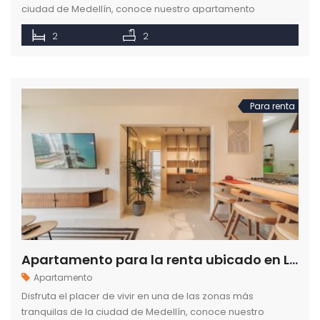
ciudad de Medellín, conoce nuestro apartamento
amoblado ubicado cerca a la Transversal inferior en el
2
2
Poblado.
Para renta
Apartamento para la renta ubicado en Los Balsos ciudad de Medellín
Apartamento
Disfruta el placer de vivir en una de las zonas más
tranquilas de la ciudad de Medellín, conoce nuestro