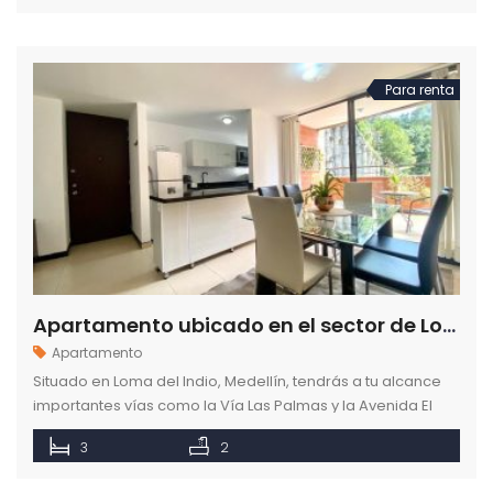
Para renta
Apartamento ubicado en el sector de Loma del Indio en Medellín
Apartamento
Situado en Loma del Indio, Medellín, tendrás a tu alcance
importantes vías como la Vía Las Palmas y la Avenida El
Poblado. Estarás a pocos minutos del centro comercial
3
2
San Diego, el barrio El Poblado, Ciudad del Río, y las
estaciones de metro Exposiciones e Industriales.