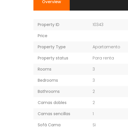
Overview
Property ID
10343
Price
Property Type
Apartamento
Property status
Para renta
Rooms
3
Bedrooms
3
Bathrooms
2
Camas dobles
2
Camas sencillas
1
Sofá Cama
Si