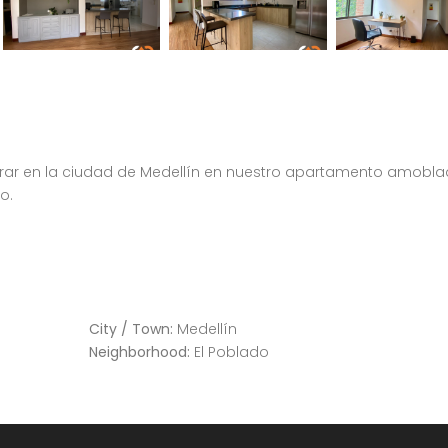
trar en la ciudad de Medellín en nuestro apartamento amobl
o.
Apartamento amoblado en el Poblado Medellín sector Castropol 201
Apartamento tipo Loft en el Poblado
Medellín, El Poblado, Antioquia
City / Town:
Medellín
Neighborhood:
El Poblado