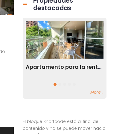
Propiedades
destacadas
ado
Apartamento para la renta en el sector de Milla de Oro en el Poblado Medellín
Apartamento en Milla de Oro en Medellín Antioquia
El Poblado, Medellín
El Poblado, Me
More...
El bloque Shortcode está al final del
contenido y no se puede mover hacia