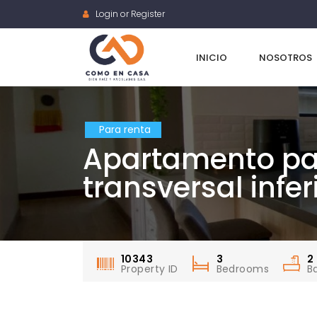
Login or Register
INICIO
NOSOTROS
Para renta
Apartamento par
transversal infe
10343
3
2
Property ID
Bedrooms
B