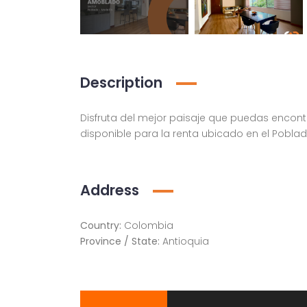
Description
Disfruta del mejor paisaje que puedas encon
disponible para la renta ubicado en el Poblad
Apartamento amoblado en la ciudad de Medellín Antioquia
lado, Medellín
Medellín, Antioquia
Address
Country:
Colombia
Province / State:
Antioquia