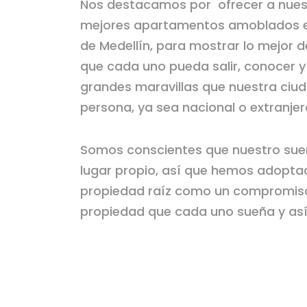
Nos destacamos por ofrecer a nuest
mejores apartamentos amoblados e
de Medellín, para mostrar lo mejor d
que cada uno pueda salir, conocer y 
grandes maravillas que nuestra ciu
persona, ya sea nacional o extranjer
fake
rolex
Somos conscientes que nuestro sueñ
watches
lugar propio, así que hemos adopta
for
propiedad raíz como un compromiso
ladies
propiedad que cada uno sueña y así 
asiaiphone.de
innovativecaseband.co.uk
kloriscbdshop.co.uk
naked