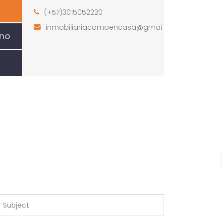
(+57)3015052220
inmobiliariacomoencasa@gmail.com
ano