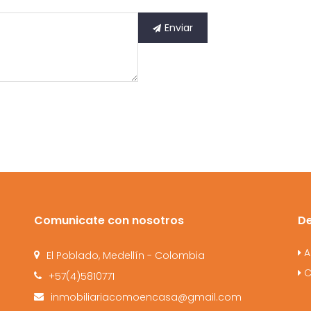
Enviar
Comunicate con nosotros
D
A
El Poblado, Medellín - Colombia
C
+57(4)5810771
inmobiliariacomoencasa@gmail.com