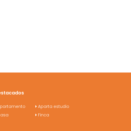
estacados
partamento
Aparta estudio
asa
Finca