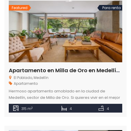
Featured
Para renta
Apartamento en Milla de Oro en Medellín Antioquia
El Poblado, Medellín
Apartamento
Hermoso apartamento amoblado en la ciudad de
Medellín, sector de Milla de Oro. Si quieres vivir en el mejor
ambiente y con todas las comodidades, este es el lugar
2
315 m
4
4
ideal para ti.