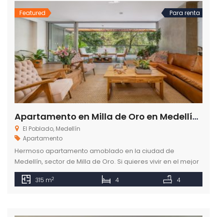
Featured
Para renta
Apartamento en Milla de Oro en Medellín Antioquia
El Poblado, Medellín
Apartamento
Hermoso apartamento amoblado en la ciudad de
Medellín, sector de Milla de Oro. Si quieres vivir en el mejor
ambiente y con todas las comodidades, este es el lugar
2
315 m
4
4
ideal para ti.