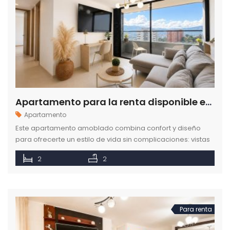
Apartamento para la renta disponible en la ciudad de Medellín en el sector Las Palmas
Apartamento
Este apartamento amoblado combina confort y diseño
para ofrecerte un estilo de vida sin complicaciones: vistas
privilegiadas, cercanía a restaurantes y centros
2
2
comerciales, y la calma de las montañas a minutos de la
ciudad.
Para renta