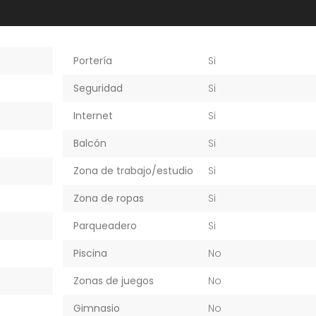
Portería
Si
Seguridad
Si
Internet
Si
Balcón
Si
Zona de trabajo/estudio
Si
Zona de ropas
Si
Parqueadero
Si
Piscina
No
Zonas de juegos
No
Gimnasio
No