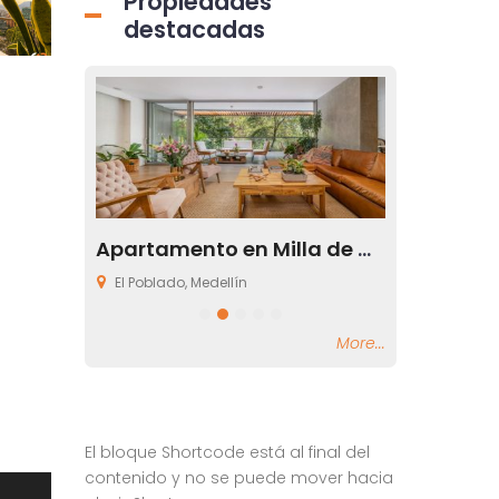
Propiedades
destacadas
Apartamento para la renta en el sector de Milla de Oro en el Poblado Medellín
Apartamento en Milla de Oro en Medellín Antioquia
El Poblado, Medellín
El Poblado, Me
More...
El bloque Shortcode está al final del
contenido y no se puede mover hacia