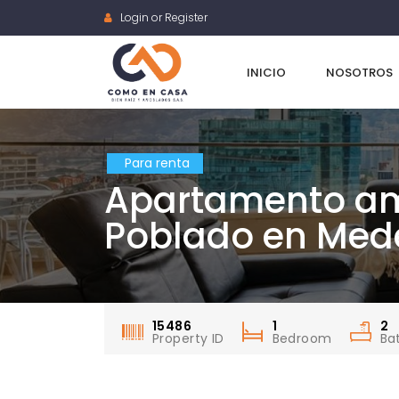
Login or Register
INICIO
NOSOTROS
Para renta
Apartamento amo
Poblado en Mede
15486
1
2
Property ID
Bedroom
Ba