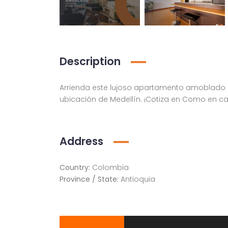
Description
Arrienda este lujoso apartamento amoblado en
ubicación de Medellín. ¡Cotiza en Como en ca
Apartamento amoblado en la ciudad de Medellín Antioquia
lado, Medellín
Medellín, Antioquia
Address
Country:
Colombia
Province / State:
Antioquia