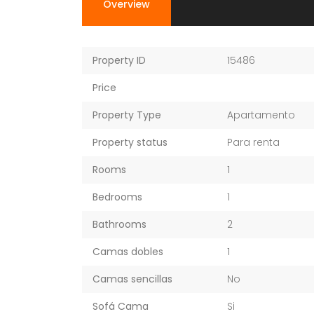
Overview
Property ID
15486
Price
Property Type
Apartamento
Property status
Para renta
Rooms
1
Bedrooms
1
Bathrooms
2
Camas dobles
1
Camas sencillas
No
Sofá Cama
Si