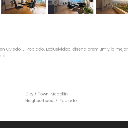
 Oviedo, El Poblado. Exclusividad, diseño premium y la mejor
sa!
Apartamento amoblado en el Poblado Medellín sector Castropol 201
Apartamento tipo Loft en el Poblado
Medellín, El Poblado, Antioquia
City / Town:
Medellín
Neighborhood:
El Poblado