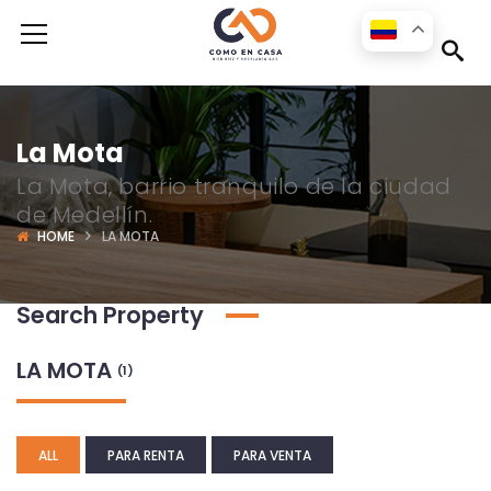
La Mota
La Mota, barrio tranquilo de la ciudad
de Medellín.
HOME
LA MOTA
Search Property
LA MOTA
(1)
ALL
PARA RENTA
PARA VENTA