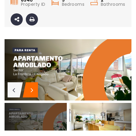
8340
3
2
Property ID
Bedrooms
Bathrooms
Apartamento amoblado en la ciudad de Medellín Antioquia
El Poblado, Medellín
Medellín, Antioquia