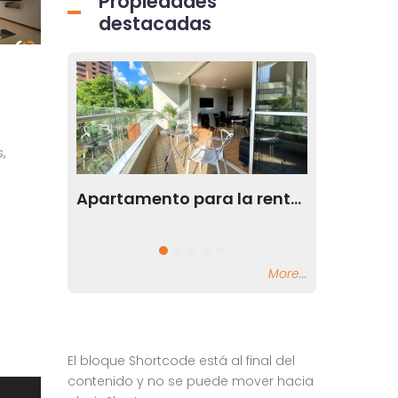
Propiedades
destacadas
,
Apartamento para la renta en el sector de Milla de Oro en el Poblado Medellín
Apartamento en Milla de Oro en Medellín Antioquia
El Poblado, Medellín
El Poblado, Me
More...
El bloque Shortcode está al final del
contenido y no se puede mover hacia