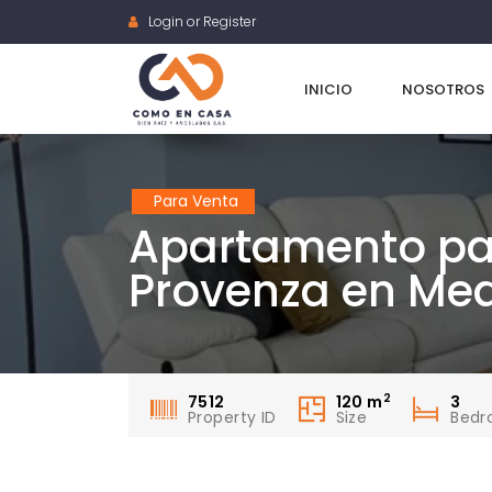
Login or Register
INICIO
NOSOTROS
Para Venta
Apartamento par
Provenza en Med
2
7512
120
m
3
Property ID
Size
Bedr