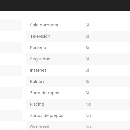
Sala comedor
Si
Televisión
Si
Portería
Si
Seguridad
Si
Internet
Si
Balcón
Si
Zona de ropas
Si
Piscina
No
Zonas de juegos
No
Gimnasio
No