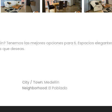
? Tenemos las mejores opciones para ti. Espacios elegantes
s que deseas.
Apartamento amoblado en el Poblado Medellín sector Castropol 201
Apartamento tipo Loft en el Poblado
Medellín, El Poblado, Antioquia
City / Town:
Medellín
Neighborhood:
El Poblado