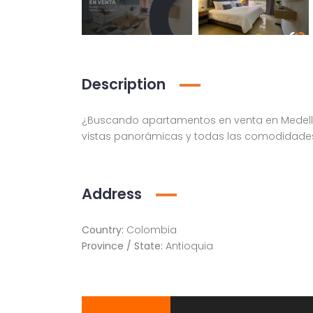
Description
¿Buscando apartamentos en venta en Medellín
vistas panorámicas y todas las comodidade
Apartamento amoblado en la ciudad de Medellín Antioquia
lado, Medellín
Medellín, Antioquia
Address
Country:
Colombia
Province / State:
Antioquia