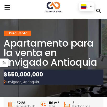
s
Para Venta
Apartamento para
la venta en
Envigado Antioquia
$650,000,000
Apartamento para la renta disponible en la ciudad de Medellín en el sector Las Palmas
Envigado, Antioquia
2
6228
116
m
3
Property ID
Size
Bedrooms