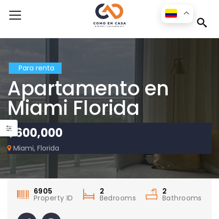
s
Para renta
Apartamento en
Miami Florida
$600,000
Miami, Florida
Apartamento para la renta disponible en la ciudad de Medellín en el sector Las Palmas
6905
2
2
Property ID
Bedrooms
Bathrooms