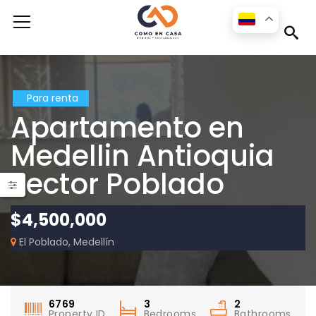
s
Para renta
Apartamento en
Medellin Antioquia
sector Poblado
$4,500,000
Apartamento para la renta disponible en la ciudad de Medellín en el sector Las Palmas
El Poblado, Medellín
6769
3
2
Property ID
Bedrooms
Bathrooms