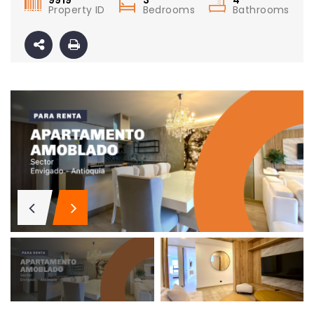
9919
3
4
Property ID
Bedrooms
Bathrooms
Apartamento amoblado en la ciudad de Medellín Antioquia
El Poblado, Medellín
Medellín, Antioquia