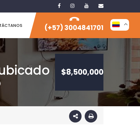
TÁCTANOS
(+57) 3004841701
 ubicado
$8,500,000
o