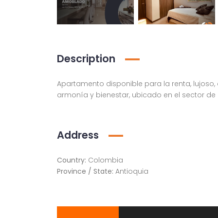
Description
Apartamento disponible para la renta, lujoso
armonía y bienestar, ubicado en el sector de 
Apartamento amoblado en la ciudad de Medellín Antioquia
lado, Medellín
Medellín, Antioquia
Address
Country:
Colombia
Province / State:
Antioquia