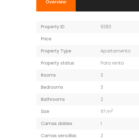
Overview
Property ID
9283
Price
Property Type
Apartamento
Property status
Para renta
Rooms
3
Bedrooms
3
Bathrooms
2
2
Size
117 m
Camas dobles
1
Camas sencillas
2