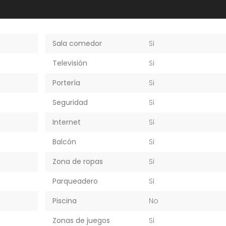
Sala comedor
Si
Televisión
Si
Portería
Si
Seguridad
Si
Internet
Si
Balcón
Si
Zona de ropas
Si
Parqueadero
Si
Piscina
No
Zonas de juegos
Si