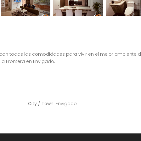
, con todas las comodidades para vivir en el mejor ambiente 
La Frontera en Envigado.
Apartamento amoblado en el Poblado Medellín sector Castropol 201
Apartamento tipo Loft en el Poblado
Medellín, El Poblado, Antioquia
City / Town:
Envigado