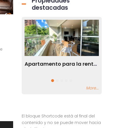
Propiedades
destacadas
de
Apartamento para la renta en el sector de Milla de Oro en el Poblado Medellín
Apartamento en Milla de Oro en Medellín Antioquia
El Poblado, Medellín
El Poblado, Me
More...
El bloque Shortcode está al final del
contenido y no se puede mover hacia