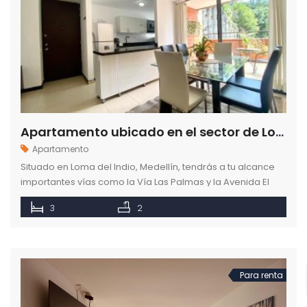
Apartamento ubicado en el sector de Loma del Indio en Medellín
Apartamento
Situado en Loma del Indio, Medellín, tendrás a tu alcance
importantes vías como la Vía Las Palmas y la Avenida El
Poblado. Estarás a pocos minutos del centro comercial
3
2
San Diego, el barrio El Poblado, Ciudad del Río, y las
estaciones de metro Exposiciones e Industriales.
Para renta