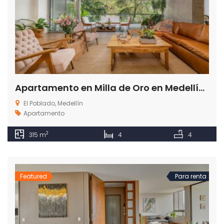
Apartamento en Milla de Oro en Medellín Antioquia
El Poblado, Medellín
Apartamento
2
315 m
4
4
Featured
Para renta