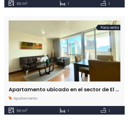
2
60 m
1
1
Para renta
Apartamento ubicado en el sector de El Poblado en la ciudad de Medellín
Apartamento
2
50 m
1
1